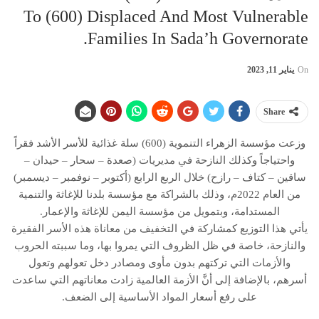
To (600) Displaced And Most Vulnerable
Families In Sada’h Governorate.
On
يناير 11, 2023
Share
وزعت مؤسسة الزهراء التنموية (600) سلة غذائية للأسر الأشد فقراً
واحتياجاً وكذلك النازحة في مديريات (صعدة – سحار – حيدان –
ساقين – كتاف – رازح) خلال الربع الرابع (أكتوبر – نوفمبر – ديسمبر)
من العام 2022م، وذلك بالشراكة مع مؤسسة بلدنا للإغاثة والتنمية
المستدامة، وبتمويل من مؤسسة اليمن للإغاثة والإعمار.
يأتي هذا التوزيع كمشاركة في التخفيف من معاناة هذه الأسر الفقيرة
والنازحة، خاصة في ظل الظروف التي يمروا بها، وما سببته الحروب
والأزمات التي تركتهم بدون مأوى ومصادر دخل تعولهم وتعول
أسرهم، بالإضافة إلى أنَّ الأزمة العالمية زادت معاناتهم التي ساعدت
على رفع أسعار المواد الأساسية إلى الضعف.