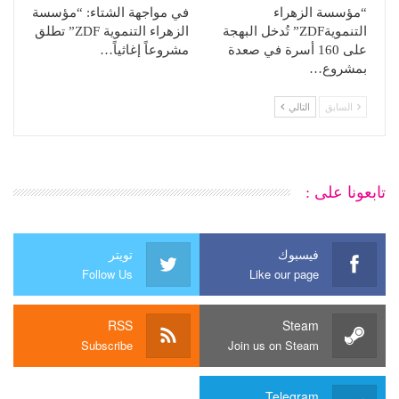
“مؤسسة الزهراء
في مواجهة الشتاء: “مؤسسة
التنمويةZDF” تُدخل البهجة
الزهراء التنموية ZDF” تطلق
على 160 أسرة في صعدة
مشروعاً إغاثياً…
بمشروع…
السابق
التالي
تابعونا على :
فيسبوك
تويتر
Follow Us
Like our page
RSS
Steam
Subscribe
Join us on Steam
Telegram