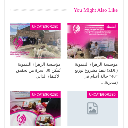
You Might Also Like
أنشطة
UNCATEGORZED
مؤسسة الزهراء التنموية
مؤسسة الزهراء التنموية
(ZDF) تنفذ مشروع توزيع
تُمكن 30 أسرة من تحقيق
“40” حالة أغنام في
الاكتفاء الذاتي
(مديرية…
UNCATEGORZED
UNCATEGORZED