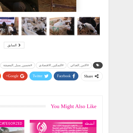
السابق
#الامن_الغذائي
#التمكين_الاقتصادي
#تحسين_سبل_المعيشة
Google+
Twitter
Facebook
Share
You Might Also Like
أنشطة
CATEGORZED