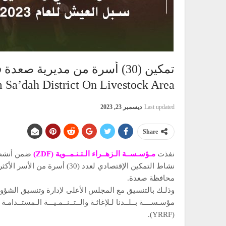
m Sa’dah District On Livestock Area
Last updated
ديسمبر 23, 2023
Share
نفذت
مـؤسـســة الـزهــراء الـتـنـمــوية (ZDF)
نشاط التمكين الإقتصادي لعدد (30
محافظة صعدة.
وذلـك بالتنسيق مع المجلس الأعلى لإدارة وتنسيق الشؤون 
(YRRF).