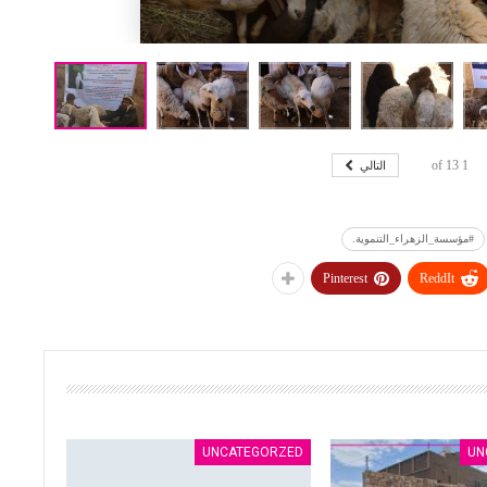
التالي
13
of
1
#مؤسسة_الزهراء_التنموية.
Pinterest
ReddIt
UNCATEGORZED
UN