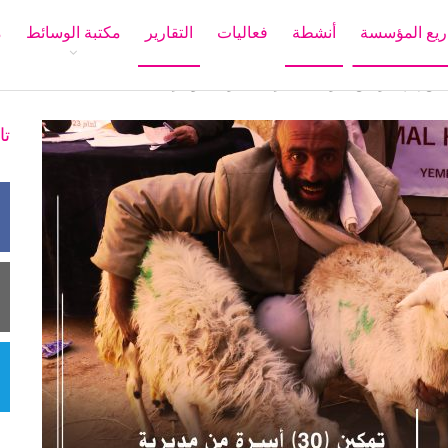
يع المؤسسة
أنشطة
فعاليات
التقارير
مكتبة الوسائط
م
رية صعدة في مجال تربية المواشي…. Empowering (30) families from Sa’dah District on livestock area
تا