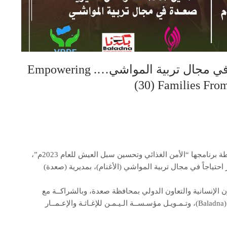
تمكين (30) أسرة من مديرية صعدة في مجال تربية المواشي…. Empowering
(30) Families Fro
ضمن أنشطة برنامجها “الأمن الغذائي وتحسين سبل العيش للعام 2023م”،
) أسرة من الأسر الأكثر احتياجاً في مجال تربية المواشي (الأغنام)، بمديرية (صعدة)
الإنسانية والتعاون الدولي بمحافظة صعدة، وبالشراكــة مع
مؤسـســــة بــلــدنا لـلإغاثـة والــتــنــمـيـــة الـمستــدامـة (Baladna)، وتـمـويـل مؤسـســة الـيـمـن للإغـاثـة والإعـمــار