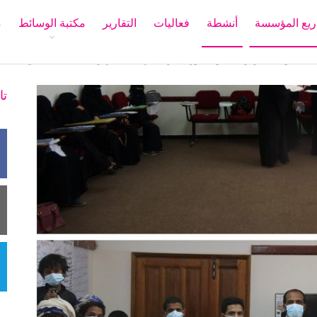
يع المؤسسة
أنشطة
فعاليات
التقارير
مكتبة الوسائط
م
تمت مؤسسة الزهراء التنموية الدورة التدريبية في مجال المهارات الحياتية. Al Zahra Development Foundation (ZDF) concluded the life skills training course.
تا