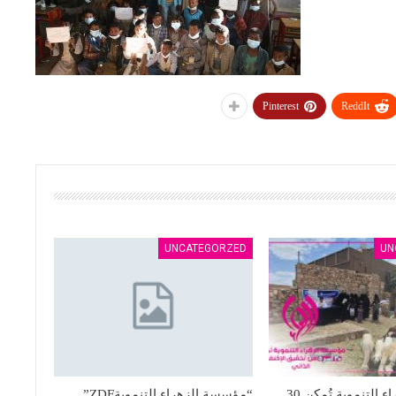
Pinterest
ReddIt
UNCATEGORZED
UN
مؤسسة الزهراء التنموية تُمكن 30
“مؤسسة الزهراء التنمويةZDF”