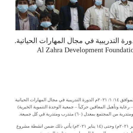
رة التدريبية في مجال المهارات الحياتية.
Al Zahra Development Foundatio
إختتمت مؤسسة الزهراء التنموية (ZDF) يوم الخميس الموافق ١٤/ ١/ ٢٠٢١م الدورة التدريبية في مجال المهارات الحياتية
عاية وتأهيل المعاقين حركياً – جمعية الوحدة التنموية الخيرية)
وقد إستمر التدريب لمدة (١٢) يوم بدايةً من تاريخ (٢ يناير ٢٠٢١م) وحتى (١٤ يناير ٢٠٢١م) يأتي ذلك ضمن انشطة مشروع