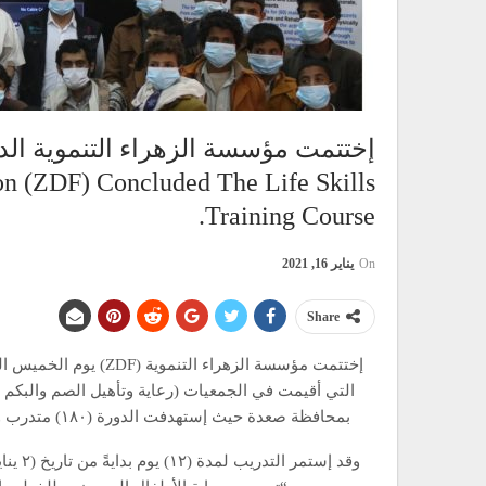
إختتمت مؤسسة الزهراء التنموية الدو
n (ZDF) Concluded The Life Skills
Training Course.
On
يناير 16, 2021
Share
التي أقيمت في الجمعيات (رعاية وتأهيل الصم والبكم – ر
بمحافظة صعدة حيث إستهدفت الدورة (١٨٠) متدرب ومتدربة من المجتمع بمعدل (٦٠) متدرب ومتدربة في كل جميعة.