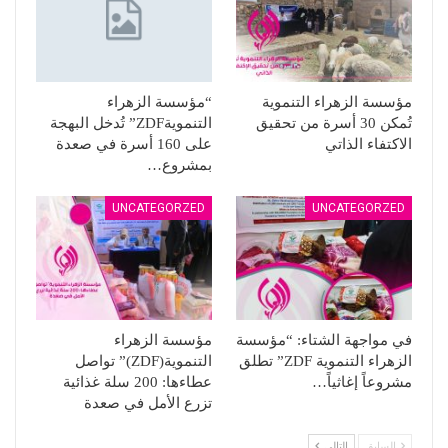
مؤسسة الزهراء التنموية
“مؤسسة الزهراء
تُمكن 30 أسرة من تحقيق
التنمويةZDF” تُدخل البهجة
الاكتفاء الذاتي
على 160 أسرة في صعدة
بمشروع…
UNCATEGORZED
UNCATEGORZED
في مواجهة الشتاء: “مؤسسة
مؤسسة الزهراء
الزهراء التنموية ZDF” تطلق
التنموية(ZDF)” تواصل
مشروعاً إغاثياً…
عطاءها: 200 سلة غذائية
تزرع الأمل في صعدة
السابق
التالي