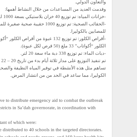
والتعاون الدولي.
وقدمت العديد من المساعدات من خلال النشاط أهمها:
-خزانات المياه: تم توزيع 40 خزان بلاستيكي بسعة 1000 لتر على 40 مدرسة في المديريات المستهدفة.
للمصابين بالكوليرا.
الكلور “أكواتاب” 33 ملغ (50 قرص لكل عبوة).
-دبات الماء: تم توزيع 338 دبة ماء سعة 20 لتر.
تم تنفيذ التوزيع على مدار ثلاثة أيام بدء من تاريخ 20 – 22 مايو 2024م بدعم من كلستر المياه والأصحاح البيئي (اليونيسف).
تساهم مثل هذه الأنشطة في توفير المياه النظيفة والص
الكوليرا، مما ساعد في الحد من من انتشار المرض.
e to distribute emergency aid to combat the outbreak
stricts in Sa’dah governorate, in coordination with
tant of which were:
 distributed to 40 schools in the targeted directorates.