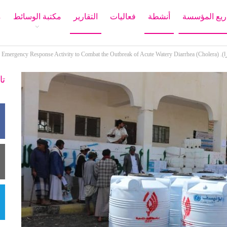
يع المؤسسة
أنشطة
فعاليات
التقارير
مكتبة الوسائط
م
Implem).
تا