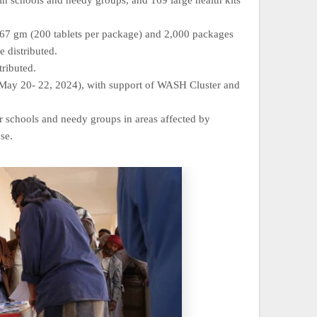
s in schools and needy groups, and 169 large health kits
1.67 gm (200 tablets per package) and 2,000 packages
 distributed.
tributed.
 (May 20- 22, 2024), with support of WASH Cluster and
or schools and needy groups in areas affected by
se.