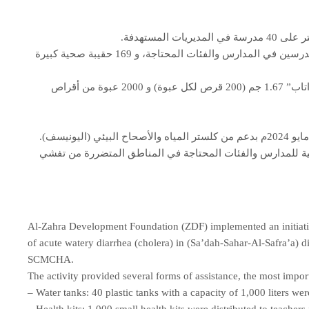
-الحقائب الصحية: تم توزيع 1000 حقيبة صحية صغيرة للمدرسين في المدارس والفئات المحتاجة، و 169 حقيبة صحية كبيرة
-أقراص الكلور: تم توزيع 132 عبوة من أقراص الكلور “أكواتاب” 1.67 جم (200 قرص لكل عبوة) و 2000 عبوة من أقراص
حية للمدارس والفئات المحتاجة في المناطق المتضررة من تفشي
Al-Zahra Development Foundation (ZDF) implemented an initiativ
of acute watery diarrhea (cholera) in (Sa’dah-Sahar-Al-Safra’a) di
SCMCHA.
The activity provided several forms of assistance, the most impor
– Water tanks: 40 plastic tanks with a capacity of 1,000 liters were