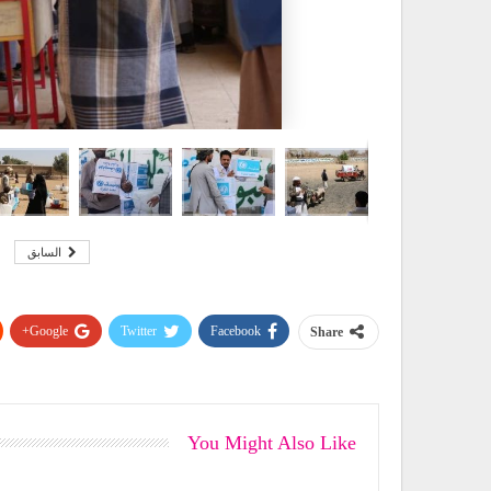
السابق
Google+
Twitter
Facebook
Share
You Might Also Like