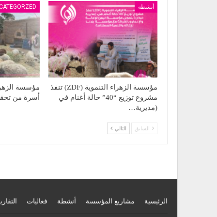
أنشطة
CATEGORZED
مؤسسة الزهراء التنموية (ZDF) تنفذ
مشروع توزيع “40” حالة أغنام في
أسرة من تحقيق
(مديرية…
السابق
التالي
الرئيسية
مشاريع المؤسسة
أنشطة
فعاليات
التقاري