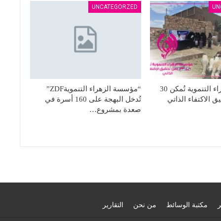
UNCATEGORZED
UN
مؤسسة الزهراء التنموية تُمكن 30
“مؤسسة الزهراء التنمويةZDF”
 الاكتفاء الذاتي
تُدخل البهجة على 160 أسرة في
صعدة بمشروع…
ر
مكتبة الوسائط
من نحن
التقارير