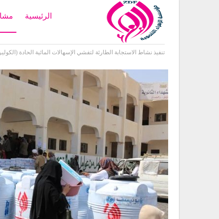
الرئيسية
مشار
Home
أنشطة
تنفيذ نشاط الاستجابة الطارئة لتفشي الإسهالات المائية الحادة (الكوليرا). entation of the Emergency Response Activity to Combat the Outbreak of Acute Watery Diarrhea (Cholera