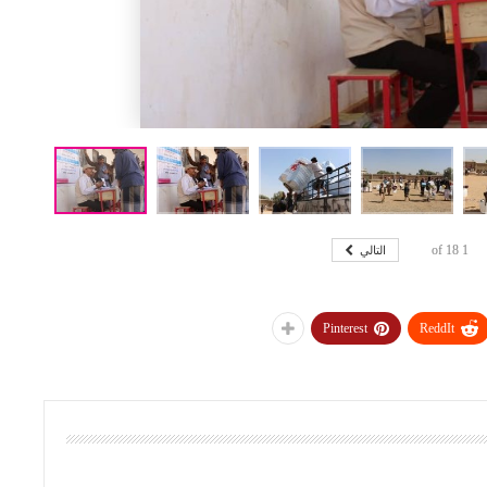
التالي
18
of
1
Pinterest
ReddIt