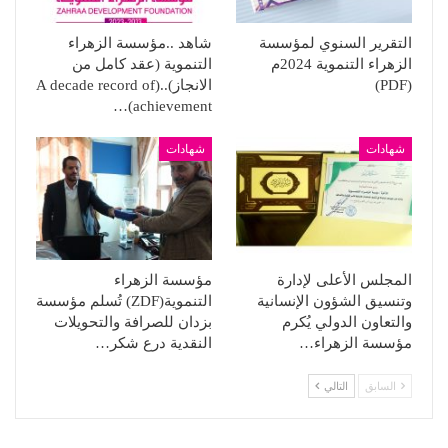
التقرير السنوي لمؤسسة
شاهد ..مؤسسة الزهراء
الزهراء التنموية 2024م
التنموية (عقد كامل من
(PDF)
الانجاز)..(A decade record of
achievement)…
شهادات
شهادات
المجلس الأعلى لإدارة
مؤسسة الزهراء
وتنسيق الشؤون الإنسانية
التنموية(ZDF) تُسلم مؤسسة
والتعاون الدولي يُكرم
بزدان للصرافة والتحويلات
مؤسسة الزهراء…
النقدية درع شكر…
السابق
التالي