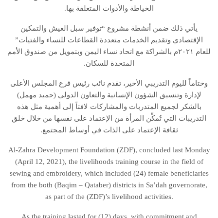
الخياطة والأدوات المتعلقة بها.
يأتي ذلك ضمن أنشطة مشروع “توفير سبل العيش والتمكين
الإقتصادي وتقديم الخدمات متعددة القطاعات للنساء والفتيات”
للعام ٢٠٢١م بالشراكة مع اتحاد نساء اليمن وبتمويل من صندوق الأمم
المتحدة للسكان.
وختاماً لليوم التدريبي الأخير، تقدم نائب رئيس فرع المجلس الأعلى
لإدارة وتنسيق الشؤون الإنسانية والتعاون الدولي (حميد مهمل)
بالشكر لجميع المتدربات والمشاركات لافتاً إلى أهمية مثل هذه
التدريبات التي تُمكِّن المرأة من الإعتماد على نفسها من خلال خلق
ثقافة الإعتماد على الذات في أوساط المجتمع.
Al-Zahra Development Foundation (ZDF), concluded last Monday
(April 12, 2021), the livelihoods training course in the field of
sewing and embroidery, which included (24) female beneficiaries
from the both (Baqim – Qataber) districts in Sa’dah governorate,
as part of the (ZDF)’s livelihood activities.
As the training lasted for (12) days, with commitment and