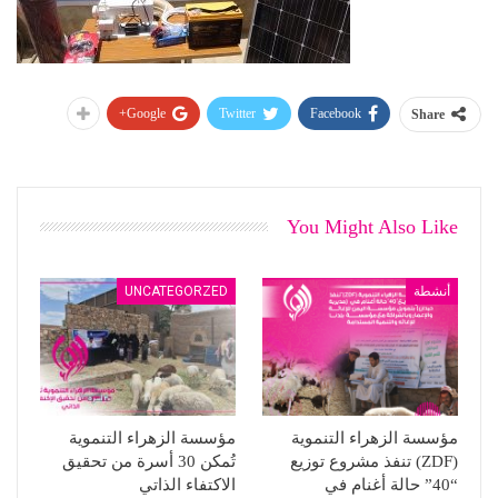
Google+
Twitter
Facebook
Share
You Might Also Like
أنشطة
UNCATEGORZED
مؤسسة الزهراء التنموية
مؤسسة الزهراء التنموية
(ZDF) تنفذ مشروع توزيع
تُمكن 30 أسرة من تحقيق
“40” حالة أغنام في
الاكتفاء الذاتي