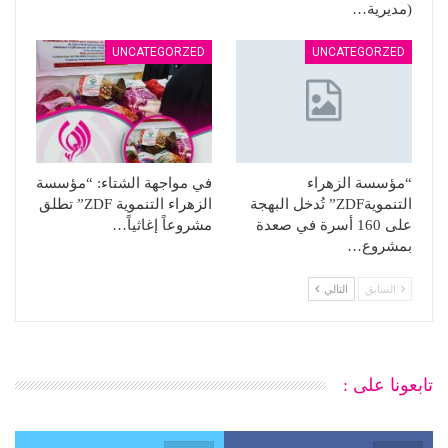
(مديرية…
UNCATEGORZED
UNCATEGORZED
“مؤسسة الزهراء
في مواجهة الشتاء: “مؤسسة
التنمويةZDF” تُدخل البهجة
الزهراء التنموية ZDF” تطلق
على 160 أسرة في صعدة
مشروعاً إغاثياً…
بمشروع…
السابق
التالي
تابعونا على :