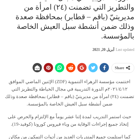
والتطريز التي تضمنت (٢٤) امرأة من
مديريتيّ (باقم – قطابر) بمحافظة صعدة
وذلك ضمن أنشطة سبل العيش الخاصة
بالمؤسسة.
Last updated
أبريل 20, 2021
Share
اختتمت مؤسسة الزهراء التنموية (ZDF) الإثنين الماضي الموافق
٢٠٢١/٤/١٢م الدورة التدريبية في مجال الخياطة والتطريز التي
تضمنت (٢٤) امرأة من مديريتيّ (باقم – قطابر) بمحافظة صعدة وذلك
ضمن أنشطة سبل العيش الخاصة بالمؤسسة.
حيث استمر التدريب لمدة إثنا عشر يوماً مع الإلتزام والحرص على
إتخاذ جميع إجراءات الوقاية من وباء فيروس كورونا (كوفيد-19).
كما استلمت جميع المتدربات العديد من أدوات التمكين من مكائن