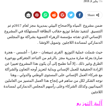
On
يناير 6, 2018
Share
ضمن مشروع
المياه والاصحاح البيئي بمديرية مجز لعام 2017م تم
التنسيق لتنفيذ نشاط توزيع حقائب النظافة المستهلكة في المشروع
الإنساني الذي نفذته مؤسسة الزهراء التنموية بشراكة مع المجلس
الدنماركي لمساندة اللاجئين وتمويل الاوتشا .
حيث شملت عملية التوزيع القرى (ميفعان – حقرا – أشمس – هجرة
صارة) بعزلة صارة مديرية مجز بالرغم من التباعد الجغرافي ووعورة
الطرق وغير ذلك ، إلا أننا نطمح إلى أن يكون هذا المشروع تعبيرا عن
الإرادة الحقيقية للعمل الإنساني وبداية لتعزيز أوجه التعاون والشراكة
مع شركاء العمل الإنساني على المستوى الوطني والدولي ، وهنا
نوجه الشكر لكل من ساهم في إنجاح هذا العمل المتميز من العاملين
الميدانيين وكذلك الشركاء وعلى رأسهم المجلس الدنماركي لمساندة
اللاجئين
آلية التوزيع