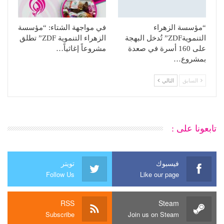
“مؤسسة الزهراء
في مواجهة الشتاء: “مؤسسة
التنمويةZDF” تُدخل البهجة
الزهراء التنموية ZDF” تطلق
على 160 أسرة في صعدة
مشروعاً إغاثياً…
بمشروع…
السابق
التالي
تابعونا على :
فيسبوك
تويتر
Follow Us
Like our page
RSS
Steam
Subscribe
Join us on Steam