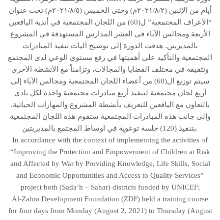
أيام من الإثنين (٢٠٢١/٨/٢م) وحتى الخميس (٢٠٢١/٨/٥م) تحت عنوان
“الأعراف المجتمعية” ل(60) من اللجان المجتمعية في أندية اليافعين
الأربعة ومجالس الآباء في العشر المدارس المستهدفة في المشروع
بالمديريتن. هدفت الدورة إلى توضيح آليات تنفيذ المبادرات
المجتمعية والتأكيد على أهميتها في رفع مستوى الوعي لدى المجتمع
وتثقيفه في مختلف القضايا والمجالات، وتزامناً مع الأنشطة الأخرى
سيتم توزيع ال(60) من أعضاء اللجان المجتمعية ومجالس الآباء إلى
أربع لجان مجتمعية لتنفيذ أربع مبادرات مجتمعية واحدة لكل نادي
بالتعاون مع اليافعين للتعريف بأنشطة المشروع والمهارات الحياتية.
وإلى جانب هذه المبادرات المجتمعية ستقوم هذه اللجان المجتمعية
بتنفيذ (120) جلسة توعوية في اوساط المجتمع بالمديريتين.
In accordance with the context of implementing the activities of
“Improving the Protection and Empowerment of Children at Risk
and Affected by War by Providing Knowledge, Life Skills, Social
and Economic Opportunities and Access to Quality Services”
project both (Sada’h – Sahar) districts funded by UNICEF;
Al-Zahra Development Foundation (ZDF) held a training course
for four days from Monday (August 2, 2021) to Thursday (August