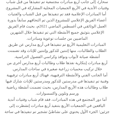
سحار)، إلى جانب أربع مبادرات مجتمعية تم تنفيذها من قبل شباب
وفتيات الأندية في الأربع الجمعيات المحلية المشاركة في المشروع.
أما المبادرات الإعلامية فقد تم تنفيذها من قبل الشباب والفتيات
أعضاء الفريق الإعلامي للمشروع الذين تم التحاقهم سابقاً بدورة
العمل الوثائقي في أغسطس الماضي 2021م، بحيث قام الفريق
الإعلامي بتوثيق جميع الأنشطة التي تم تنفيذها خلال الشهرين
الماضيين من جلسات توعوية ومبادرات.
المبادرات التعليمية الأربع تم تنفيذها في أربع مدارس عن طريق
الطلاب والطالبات، منها إثنتين للذكور وإثنتين للإناث وقد تضمنت
أنشطة صيانة لأبواب ونوافذ وكراسي الفصول الدراسية.
أربع مبادرات إبتكارية نفذها طلاب وطالبات أربع مدارس أخرى من
خلال تركيب محميات زراعية صغيرة في ساحات المدارس.
أما الجانب الفني والأنشطة الترفيهية، فهناك أربع مبادرات ترفيهية
وفنية تم تنفيذها في مدرستين للذكور ومدرستين للإناث شارك فيها
طلاب وطالبات هذه الأربع المدارس، بحيث تضمنت أنشطة رياضية
ورسم وتلوين واكسسوارات.
أما دور المجتمع في هذه المبادرات، فقد قام شباب وفتيات أندية
اليافعين في الجمعيات الأربع بتنفيذ أربع مبادرات إنشطرت إلى
جزئين؛ الجزء الأول يحتوي على نشاطيّ تشجير تم تنفيذها في ساحة