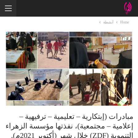
Home
أنشطة
مبادرات (إبتكارية – تعليمية – ترفيهية –
إعلامية – مجتمعية)، نفذتها مؤسسة الزهراء
التنموية (ZDF) خلال شهر (أكتوبر 2021م).